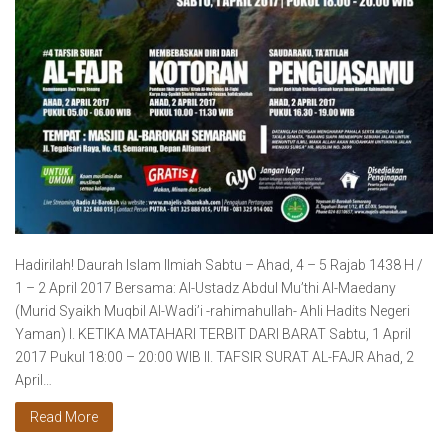
Hadirilah! Daurah Islam Ilmiah Sabtu – Ahad, 4 – 5 Rajab 1438 H /
1 – 2 April 2017 Bersama: Al-Ustadz Abdul Mu’thi Al-Maedany
(Murid Syaikh Muqbil Al-Wadi’i -rahimahullah- Ahli Hadits Negeri
Yaman) I. KETIKA MATAHARI TERBIT DARI BARAT Sabtu, 1 April
2017 Pukul 18:00 – 20:00 WIB II. TAFSIR SURAT AL-FAJR Ahad, 2
April…
Read More