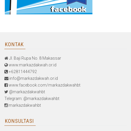
KONTAK
Jl. Baji Rupa No. 8 Makassar
www.markazdakwah.or.id
+62811444792
info@markazdakwah.or.id
www.facebook.com/markazdakwahbt
@markazdakwahbt
Telegram: @markazdakwahbt
markazdakwahbt
KONSULTASI