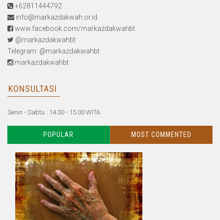
+62811444792
info@markazdakwah.or.id
www.facebook.com/markazdakwahbt
@markazdakwahbt
Telegram: @markazdakwahbt
markazdakwahbt
KONSULTASI
Senin - Sabtu : 14.00 - 15.00 WITA
POPULAR
MOST COMMENTED