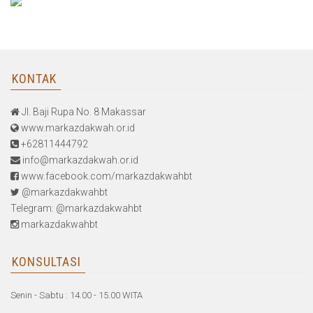
KONTAK
Jl. Baji Rupa No. 8 Makassar
www.markazdakwah.or.id
+62811444792
info@markazdakwah.or.id
www.facebook.com/markazdakwahbt
@markazdakwahbt
Telegram: @markazdakwahbt
markazdakwahbt
KONSULTASI
Senin - Sabtu : 14.00 - 15.00 WITA