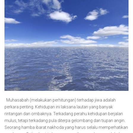
Muhasabah (melakukan perhitungan) terhadap jiwa adalah
perkara penting. Kehidupan ini laksana lautan yang banyak
rintangan dan ombaknya. Terkadang perahu kehidupan berjalan
mulus, tetapi terkadang pula diterpa gelombang dan tiupan angin.
Seorang hamba ibarat nakhoda yang harus selalu memperhatikan