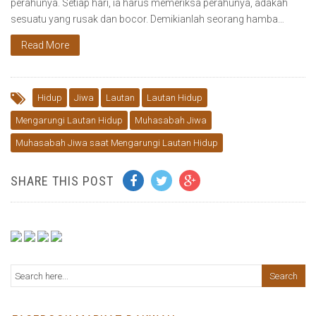
perahunya. Setiap hari, ia harus memeriksa perahunya, adakah
sesuatu yang rusak dan bocor. Demikianlah seorang hamba…
Read More
Hidup
Jiwa
Lautan
Lautan Hidup
Mengarungi Lautan Hidup
Muhasabah Jiwa
Muhasabah Jiwa saat Mengarungi Lautan Hidup
SHARE THIS POST