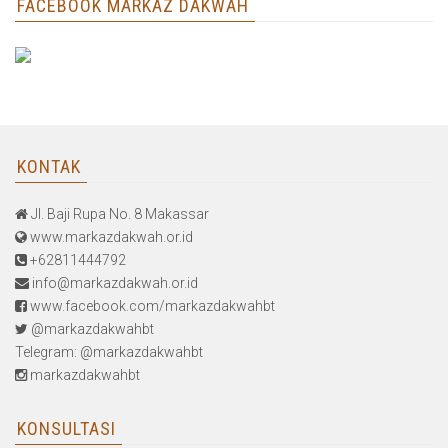
FACEBOOK MARKAZ DAKWAH
KONTAK
Jl. Baji Rupa No. 8 Makassar
www.markazdakwah.or.id
+62811444792
info@markazdakwah.or.id
www.facebook.com/markazdakwahbt
@markazdakwahbt
Telegram: @markazdakwahbt
markazdakwahbt
KONSULTASI