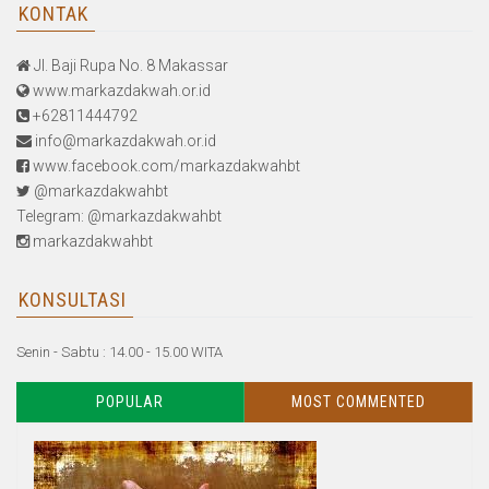
KONTAK
Jl. Baji Rupa No. 8 Makassar
www.markazdakwah.or.id
+62811444792
info@markazdakwah.or.id
www.facebook.com/markazdakwahbt
@markazdakwahbt
Telegram: @markazdakwahbt
markazdakwahbt
KONSULTASI
Senin - Sabtu : 14.00 - 15.00 WITA
POPULAR
MOST COMMENTED