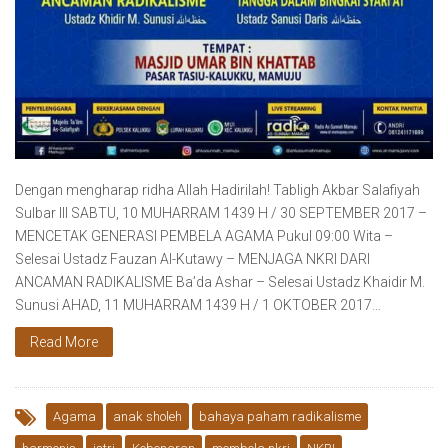
Dengan mengharap ridha Allah Hadirilah! Tabligh Akbar Salafiyah
Sulbar III SABTU, 10 MUHARRAM 1439 H / 30 SEPTEMBER 2017 –
MENCETAK GENERASI PEMBELA AGAMA Pukul 09:00 Wita –
Selesai Ustadz Fauzan Al-Kutawy – MENJAGA NKRI DARI
ANCAMAN RADIKALISME Ba’da Ashar – Selesai Ustadz Khaidir M.
Sunusi AHAD, 11 MUHARRAM 1439 H / 1 OKTOBER 2017…
Read More
Agama
anak sholeh
bahaya paham radikalisme