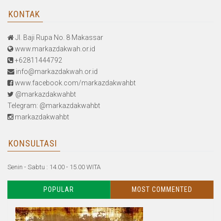
KONTAK
Jl. Baji Rupa No. 8 Makassar
www.markazdakwah.or.id
+62811444792
info@markazdakwah.or.id
www.facebook.com/markazdakwahbt
@markazdakwahbt
Telegram: @markazdakwahbt
markazdakwahbt
KONSULTASI
Senin - Sabtu : 14.00 - 15.00 WITA
POPULAR
MOST COMMENTED