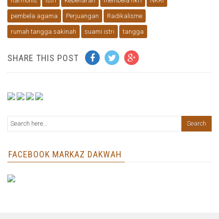
harmonis
istri
Kebenaran
membela nkri
NKRI
pembela agama
Perjuangan
Radikalisme
rumah tangga sakinah
suami istri
tangga
SHARE THIS POST
FACEBOOK MARKAZ DAKWAH