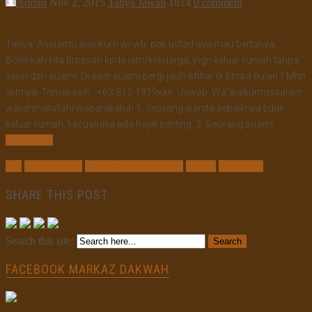
Admin
Nov 2, 2015
Tanya Jawab
1814
0 comment
Tanya: Asalamu alayikum wr.wb. pak ustad sya mau bertanya.
Bolehkah kita brpesan kpda istri/kekuarga, jngn keluar rumah tanpa
seijin dari suami. Di saat suami pergi jauh ikhtiar tk bbrpa bulan.? Mhn
jwbnya. Trimakasih.. +62 812-1919xxx Jawab: Wa’alaikumussalam
warahmatullahi wabarakatuh 1. Seorang wanita sebaiknya tidak
keluar rumah, kecuali jika ada hajat penting. 2. Seorang suami…
Read More
istri
keluar rumah
larangan keluar rumah
rumah'
suami istri
SHARE THIS POST
Search this site:
FACEBOOK MARKAZ DAKWAH