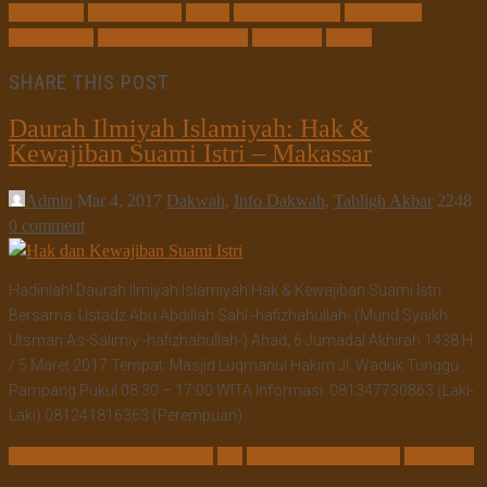
Kebenaran
membela nkri
NKRI
pembela agama
Perjuangan
Radikalisme
rumah tangga sakinah
suami istri
tangga
SHARE THIS POST
Daurah Ilmiyah Islamiyah: Hak &
Kewajiban Suami Istri – Makassar
Admin
Mar 4, 2017
Dakwah
,
Info Dakwah
,
Tabligh Akbar
2248
0 comment
Hadirilah! Daurah Ilmiyah Islamiyah Hak & Kewajiban Suami Istri
Bersama: Ustadz Abu Abdillah Sahl -hafizhahullah- (Murid Syaikh
Utsman As-Salimiy -hafizhahullah-) Ahad, 6 Jumadal Akhirah 1438 H
/ 5 Maret 2017 Tempat: Masjid Luqmanul Hakim Jl. Waduk Tunggu
Pampang Pukul 08:30 – 17:00 WITA Informasi: 081347730863 (Laki-
Laki) 081241816363 (Perempuan)
Hak & Kewajiban Suami Istri
istri
Kewajiban Suami Istri
suami istri