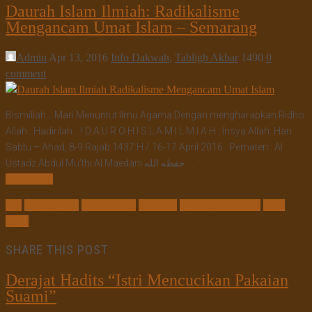
Daurah Islam Ilmiah: Radikalisme
Mengancam Umat Islam – Semarang
Admin
Apr 13, 2016
Info Dakwah
,
Tabligh Akbar
1490
0
comment
Bismillah… Mari Menuntut Ilmu Agama Dengan mengharapkan Ridho
Allah . Hadirilah….! D A U R O H I S L A M I L M I A H . Insya Allah: Hari
Sabtu – Ahad, 8-9 Rajab 1437 H / 16-17 April 2016 . Pemateri : Al
Ustadz Abdul Mu’thi Al Maedani حفظه الله ….
Read More
istri
Mengancam
Radikalisme
Shalihah
Sifat Istri Shalihah
umat
islam
SHARE THIS POST
Derajat Hadits “Istri Mencucikan Pakaian
Suami”