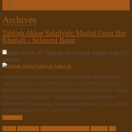
Tanya Jawab
Tautan Web
Archives
Tabligh Akbar Salafiyah: Masjid Umar Bin
Khattab – Sulawesi Barat
Admin
Sep 29, 2017
Dakwah
,
Info Dakwah
,
Tabligh Akbar
47
0
comment
Dengan mengharap ridha Allah Hadirilah! Tabligh Akbar Salafiyah
Sulbar III SABTU, 10 MUHARRAM 1439 H / 30 SEPTEMBER 2017 –
MENCETAK GENERASI PEMBELA AGAMA Pukul 09:00 Wita – Selesai
Ustadz Fauzan Al-Kutawy – MENJAGA NKRI DARI ANCAMAN
RADIKALISME Ba’da Ashar – Selesai Ustadz Khaidir M. Sunusi AHAD,
11 MUHARRAM 1439 H / 1 OKTOBER 2017…
Read More
Agama
anak sholeh
bahaya paham radikalisme
harmonis
istri