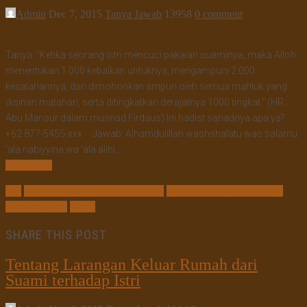
Admin
Dec 7, 2015
Tanya Jawab
13958
0 comment
Tanya: “Ketika seorang istri mencuci pakaian suaminya, maka Alloh
menentukan 1.000 kebaikan untuknya, mengampuni 2.000
kesalahannya, dan dimohonkan ampun oleh semua mahluk yang
disinari matahari, serta ditingkatkan derajatnya 1000 tingkat.” (HR.
Abu Mansur dalam musnad Firdaus) Ini hadist sanadnya apa ya?
+62 877-5455-xxx Jawab: Alhamdulillah washshalatu was salamu
‘ala nabiyyina wa ‘ala alihi…
Read More
istri
Istri Mencucikan Pakaian Suami
mencucikan pakaian suami
pakaian suami
suami
SHARE THIS POST
Tentang Larangan Keluar Rumah dari
Suami terhadap Istri