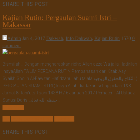
SHARE THIS POST
Kajian Rutin: Pergaulan Suami Istri –
Makassar
Admin
Jan 4, 2017
Dakwah
,
Info Dakwah
,
Kajian Rutin
1570
0
comment
Bismillah… Dengan mengharapkan ridho Allah azza Wa jalla Hadirilah
insyaAllah TA’LIM PERDANA RUTIN Pembahasan dari Kitab Asy
Syaikh Sholih Al-Fawzan Hafidzahullahu ta’ala النّكاح والحقوق الزوجية (
PERGAULAN SUAMI ISTRI ) Insya Allah diadakan setiap pekan 1&3
Jumat 8 Rabi’uts Tsani 1438 H / 6 Januari 2017 Pemateri : Al Ustadz
Sanusi Daris حفظه الله تعالى…
Read More
istri
Pergaulan Suami Istri
suami istri
SHARE THIS POST