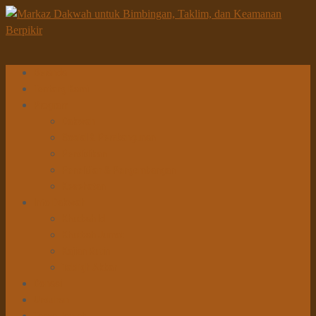
Beranda
Tentang Kami
Program
Dakwah
Sosial & Pembangunan
Pendidikan
Penelitian & Pengembangan
Kesehatan
Info Dakwah
Khutbah Id
Khutbah Jumat
Kajian Rutin
Tabligh Akbar
Donasi
Unduhan