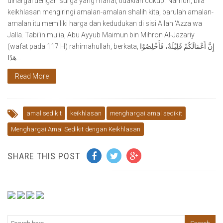
dihargai dengan surga yang mahal, tidaklah cukup. Namun, bila
keikhlasan mengiringi amalan-amalan shalih kita, barulah amalan-
amalan itu memiliki harga dan kedudukan di sisi Allah ‘Azza wa
Jalla. Tabi’in mulia, Abu Ayyub Maimun bin Mihron Al-Jazariy
(wafat pada 117 H) rahimahullah, berkata, إِنَّ أَعْمَالَكُمْ قَلِيْلَةٌ، فَأَخْلِصُوْا
هَذَا…
Read More
amal sedikit
keikhlasan
menghargai amal sedikit
Menghargai Amal Sedikit dengan Keikhlasan
SHARE THIS POST