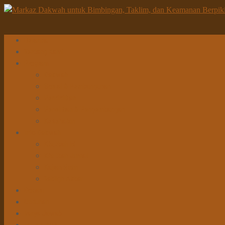
Beranda
Tentang Kami
Program
Dakwah
Sosial & Pembangunan
Pendidikan
Penelitian & Pengembangan
Kesehatan
Info Dakwah
Khutbah Id
Khutbah Jumat
Kajian Rutin
Tabligh Akbar
Donasi
Unduhan
Tanya Jawab