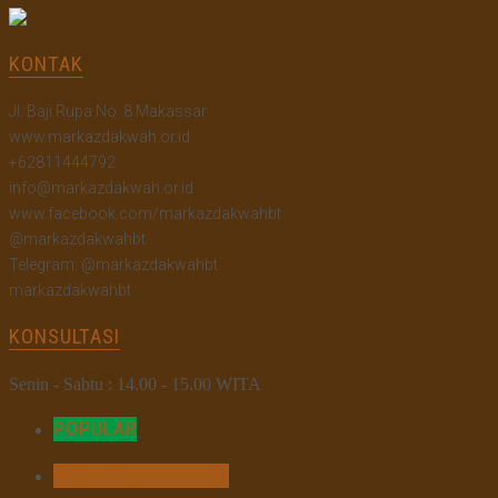
KONTAK
Jl. Baji Rupa No. 8 Makassar
www.markazdakwah.or.id
+62811444792
info@markazdakwah.or.id
www.facebook.com/markazdakwahbt
@markazdakwahbt
Telegram: @markazdakwahbt
markazdakwahbt
KONSULTASI
Senin - Sabtu : 14.00 - 15.00 WITA
POPULAR
MOST COMMENTED