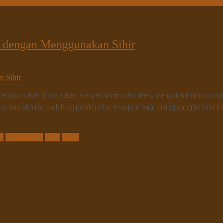
 dengan Menggunakan Sihir
h pekerjaan setan. Para setan menyebarkan sihir demi menyakiti manusia
an akhirat, baik bagi pelaku sihir, maupun bagi orang yang tersihir be
ir
perdukunan
Sihir
syirik