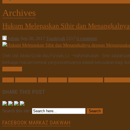
Tautan Web
Archives
Hukum Melepaskan Sihir dan Menangkalnya
Admin
Sep 20, 2017
Taushiyah
2217
0 comment
Oleh: Ust. Abdul Qodir Abu Fa’izah, Lc. –hafizhahullah- Sihir adala
berbagai macam bentuk yang kesemuanya adalah kerusakan bagi dunia d
Read More
dukun
jampi-jampi
jimat
kesyirikan
menggunakan sihir
penangkal sih
SHARE THIS POST
Search this site:
FACEBOOK MARKAZ DAKWAH