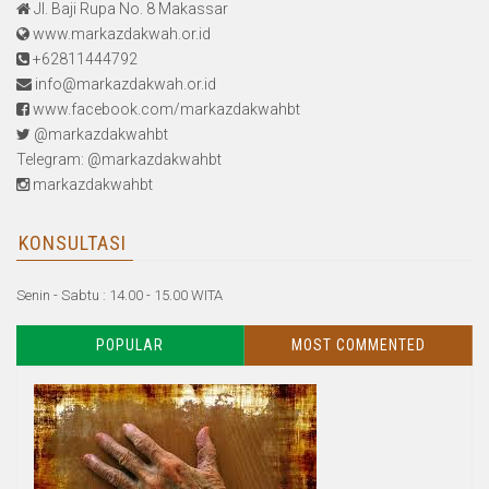
Jl. Baji Rupa No. 8 Makassar
www.markazdakwah.or.id
+62811444792
info@markazdakwah.or.id
www.facebook.com/markazdakwahbt
@markazdakwahbt
Telegram: @markazdakwahbt
markazdakwahbt
KONSULTASI
Senin - Sabtu : 14.00 - 15.00 WITA
POPULAR
MOST COMMENTED