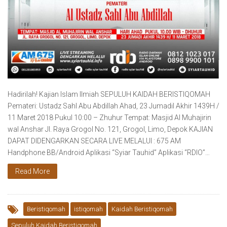
Hadirilah! Kajian Islam Ilmiah SEPULUH KAIDAH BERISTIQOMAH
Pemateri: Ustadz Sahl Abu Abdillah Ahad, 23 Jumadil Akhir 1439H /
11 Maret 2018 Pukul 10:00 – Zhuhur Tempat: Masjid Al Muhajirin
wal Anshar Jl. Raya Grogol No. 121, Grogol, Limo, Depok KAJIAN
DAPAT DIDENGARKAN SECARA LIVE MELALUI : 675 AM
Handphone BB/Android Aplikasi “Syiar Tauhid” Aplikasi “RDIO”…
Read More
Beristiqomah
istiqomah
Kaidah Beristiqomah
Sepuluh Kaidah Beristiqomah