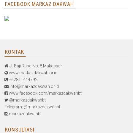
FACEBOOK MARKAZ DAKWAH
KONTAK
Jl. Baji Rupa No. 8 Makassar
www.markazdakwah.or.id
+62811444792
info@markazdakwah.or.id
www.facebook.com/markazdakwahbt
@markazdakwahbt
Telegram: @markazdakwahbt
markazdakwahbt
KONSULTASI