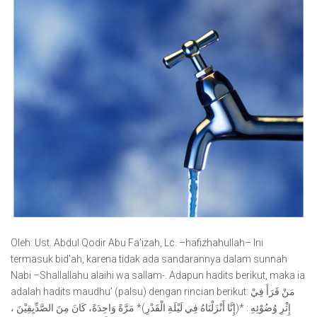
Oleh: Ust. Abdul Qodir Abu Fa’izah, Lc. –hafizhahullah– Ini
termasuk bid’ah, karena tidak ada sandarannya dalam sunnah
Nabi –Shallallahu alaihi wa sallam-. Adapun hadits berikut, maka ia
adalah hadits maudhu’ (palsu) dengan rincian berikut: مَنْ قَرَأَ فِيْ
إِثْرِ وُضُوْئِهِ : *(إِنَّا أَنْزَلْنَاهُ فِي لَيْلَةِ الْقَدْرِ)* مَرَّةً وَاحِدَةً، كَانَ مِنَ الصَّدِّيِقِيْنَ ،