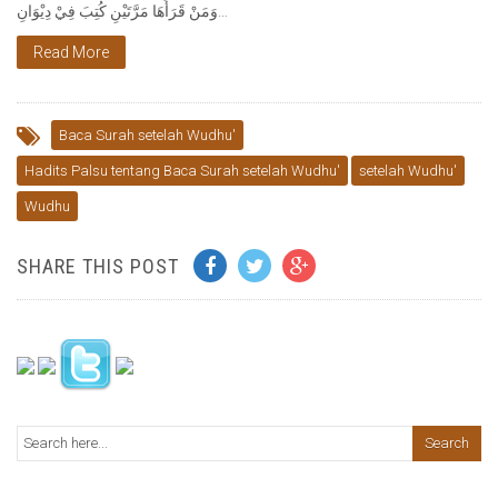
وَمَنْ قَرَأَهَا مَرَّتَيْنِ كُتِبَ فِيْ دِيْوَانِ…
Read More
Baca Surah setelah Wudhu'
Hadits Palsu tentang Baca Surah setelah Wudhu'
setelah Wudhu'
Wudhu
SHARE THIS POST