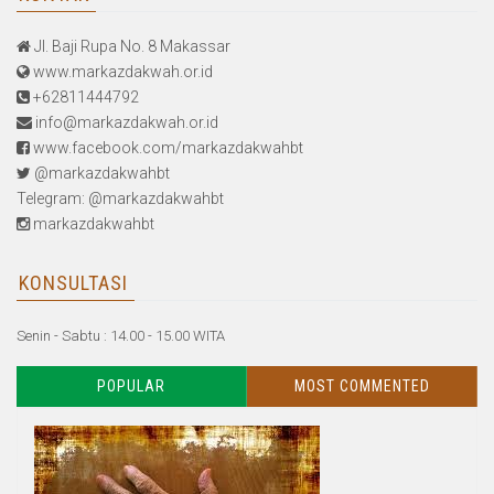
Jl. Baji Rupa No. 8 Makassar
www.markazdakwah.or.id
+62811444792
info@markazdakwah.or.id
www.facebook.com/markazdakwahbt
@markazdakwahbt
Telegram: @markazdakwahbt
markazdakwahbt
KONSULTASI
Senin - Sabtu : 14.00 - 15.00 WITA
POPULAR
MOST COMMENTED