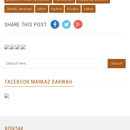
Sholat Jenazah
tafsir
tauhid
Wudhu
zakat
SHARE THIS POST
FACEBOOK MARKAZ DAKWAH
KONTAK