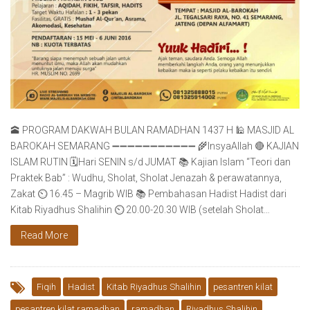
🕋 PROGRAM DAKWAH BULAN RAMADHAN 1437 H 🕌 MASJID AL
BAROKAH SEMARANG ➖➖➖➖➖➖➖➖➖➖➖ 🌾InsyaAllah 🔴 KAJIAN
ISLAM RUTIN 🗓Hari SENIN s/d JUMAT 📚 Kajian Islam “Teori dan
Praktek Bab” : Wudhu, Sholat, Sholat Jenazah & perawatannya,
Zakat ⏲ 16.45 – Magrib WIB 📚 Pembahasan Hadist Hadist dari
Kitab Riyadhus Shalihin ⏲ 20.00-20.30 WIB (setelah Sholat…
Read More
Fiqih
Hadist
Kitab Riyadhus Shalihin
pesantren kilat
pesantren kilat ramadhan
ramadhan
Riyadhus Shalihin