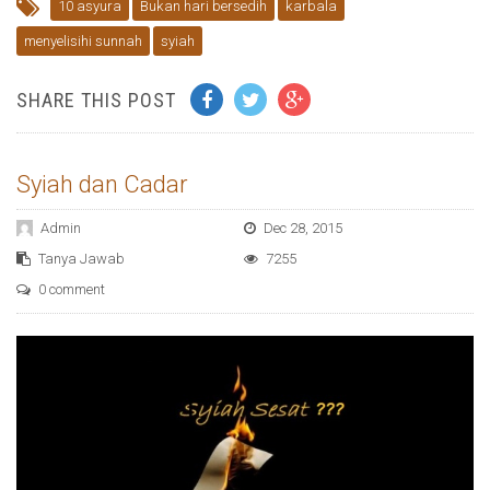
10 asyura
Bukan hari bersedih
karbala
menyelisihi sunnah
syiah
SHARE THIS POST
Syiah dan Cadar
Admin
Dec 28, 2015
Tanya Jawab
7255
0 comment