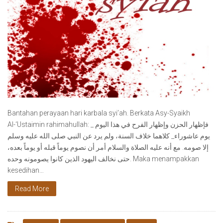
Bantahan perayaan hari karbala syi’ah. Berkata Asy-Syaikh
Al-‘Ustaimin rahimahullah: فإظهار الحزن وإظهار الفرح في هذا اليوم _
يوم عاشوراء_ كلاهما خلاف السنة، ولم يرد عن النبي صلى الله عليه وسلم
إلا صومه. مع أنه عليه الصلاة والسلام أمر أن نصوم يوماً قبله أو يوماً بعده،
حتى نخالف اليهود الذين كانوا يصومونه وحده. Maka menampakkan
kesedihan…
Read More