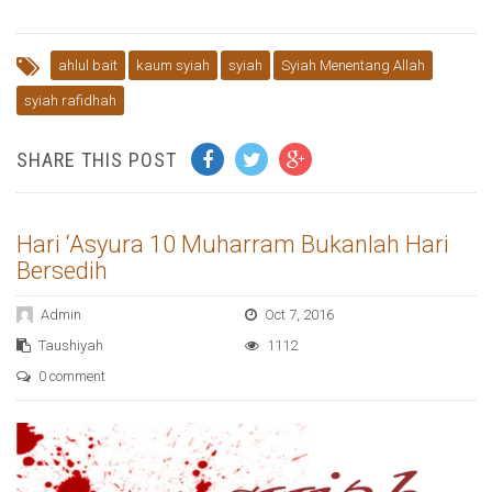
ahlul bait
kaum syiah
syiah
Syiah Menentang Allah
syiah rafidhah
SHARE THIS POST
Hari ‘Asyura 10 Muharram Bukanlah Hari
Bersedih
Admin
Oct 7, 2016
Taushiyah
1112
0 comment