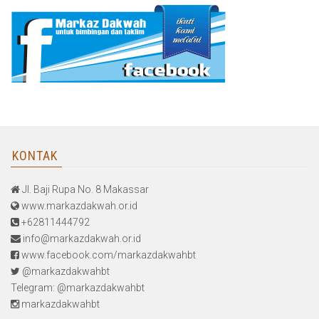
KONTAK
Jl. Baji Rupa No. 8 Makassar
www.markazdakwah.or.id
+62811444792
info@markazdakwah.or.id
www.facebook.com/markazdakwahbt
@markazdakwahbt
Telegram: @markazdakwahbt
markazdakwahbt