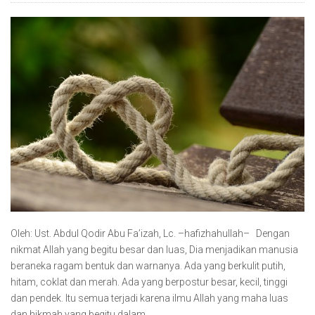
Oleh: Ust. Abdul Qodir Abu Fa’izah, Lc. –hafizhahullah– Dengan
nikmat Allah yang begitu besar dan luas, Dia menjadikan manusia
beraneka ragam bentuk dan warnanya. Ada yang berkulit putih,
hitam, coklat dan merah. Ada yang berpostur besar, kecil, tinggi
dan pendek. Itu semua terjadi karena ilmu Allah yang maha luas
dan hikmah yang begitu dalam…