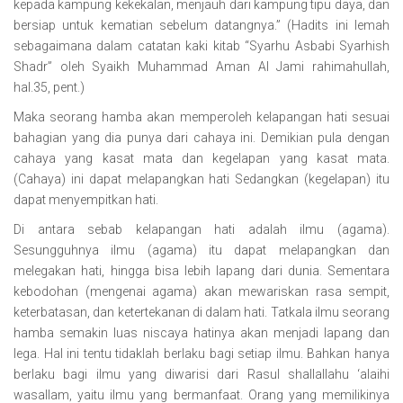
kepada kampung kekekalan, menjauh dari kampung tipu daya, dan
bersiap untuk kematian sebelum datangnya.” (Hadits ini lemah
sebagaimana dalam catatan kaki kitab “Syarhu Asbabi Syarhish
Shadr” oleh Syaikh Muhammad Aman Al Jami rahimahullah,
hal.35, pent.)
Maka seorang hamba akan memperoleh kelapangan hati sesuai
bahagian yang dia punya dari cahaya ini. Demikian pula dengan
cahaya yang kasat mata dan kegelapan yang kasat mata.
(Cahaya) ini dapat melapangkan hati Sedangkan (kegelapan) itu
dapat menyempitkan hati.
Di antara sebab kelapangan hati adalah ilmu (agama).
Sesungguhnya ilmu (agama) itu dapat melapangkan dan
melegakan hati, hingga bisa lebih lapang dari dunia. Sementara
kebodohan (mengenai agama) akan mewariskan rasa sempit,
keterbatasan, dan ketertekanan di dalam hati. Tatkala ilmu seorang
hamba semakin luas niscaya hatinya akan menjadi lapang dan
lega. Hal ini tentu tidaklah berlaku bagi setiap ilmu. Bahkan hanya
berlaku bagi ilmu yang diwarisi dari Rasul shallallahu ‘alaihi
wasallam, yaitu ilmu yang bermanfaat. Orang yang memilikinya