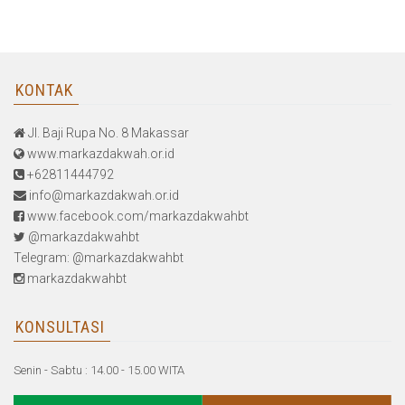
KONTAK
Jl. Baji Rupa No. 8 Makassar
www.markazdakwah.or.id
+62811444792
info@markazdakwah.or.id
www.facebook.com/markazdakwahbt
@markazdakwahbt
Telegram: @markazdakwahbt
markazdakwahbt
KONSULTASI
Senin - Sabtu : 14.00 - 15.00 WITA