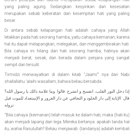
yang paling agung. Sedangkan kesyirikan dan kesesatan
merupakan sebab keberatan dan kesempitan hati yang paling
besar.
Di antara sebab kelapangan hati adalah cahaya yang Allah
letakkan pada hati seorang hamba, yaitu cahaya keimanan, karena
hal itu dapat melapangkan, melegakan, dan menggembirakan hati.
Bila cahaya ini hilang dari hati seorang hamba, hatinya akan
menjadi berat, sesak, dan berada dalam penjara yang sangat
sempit dan tersulit.
Tirmidzi meriwayatkan di dalam kitab “Jaami’” nya dari Nabi
shallallahu ‘alaihi wasallam, bahwa beliau bersabda:
إذا دخل النور القلب، انفسح و انشرح. قالوا: وما علامة ذالك يا رسول الله؟
قال: الإنابة إلى دار الخلود و التجافي عن دار الغرور و الإستعداد للموت قبل
نزوله
“Bila cahaya (keimanan) telah masuk ke dalam hati, maka (hati itu)
akan menjadi lapang dan lega. Mereka bertanya: apakah tanda hal
itu, wahai Rasulullah? Beliau menjawab: (tandanya) adalah kembali