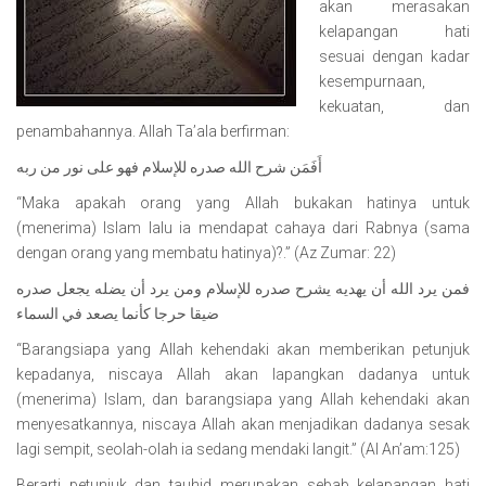
akan merasakan
kelapangan hati
sesuai dengan kadar
kesempurnaan,
kekuatan, dan
penambahannya. Allah Ta’ala berfirman:
أَفَمَن شرح الله صدره للإسلام فهو على نور من ربه
“Maka apakah orang yang Allah bukakan hatinya untuk
(menerima) Islam lalu ia mendapat cahaya dari Rabnya (sama
dengan orang yang membatu hatinya)?.” (Az Zumar: 22)
فمن يرد الله أن يهديه يشرح صدره للإسلام ومن يرد أن يضله يجعل صدره
ضيقا حرجا كأنما يصعد في السماء
“Barangsiapa yang Allah kehendaki akan memberikan petunjuk
kepadanya, niscaya Allah akan lapangkan dadanya untuk
(menerima) Islam, dan barangsiapa yang Allah kehendaki akan
menyesatkannya, niscaya Allah akan menjadikan dadanya sesak
lagi sempit, seolah-olah ia sedang mendaki langit.” (Al An’am:125)
Berarti petunjuk dan tauhid merupakan sebab kelapangan hati