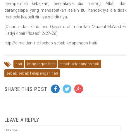
memperoleh kebaikan, hendaknya dia memuji Allah, dan
barangsiapa yang mendapatkan selain itu, hendaknya dia tidak
mencela kecuali dirinya sendirinya.
(Disadur dari kitab Ibnu Qayyim rahimahullah “Zaadul Ma’aad Fii
Hadyi Khairil ‘Ibaad” 2/27-28)
http://almaidani.net/sebab-sebab-kelapangan-hati/
hati
kelapangan hati
sebab kelapangan hati
sebab-sebab kelapangan hati
SHARE THIS POST
LEAVE A REPLY