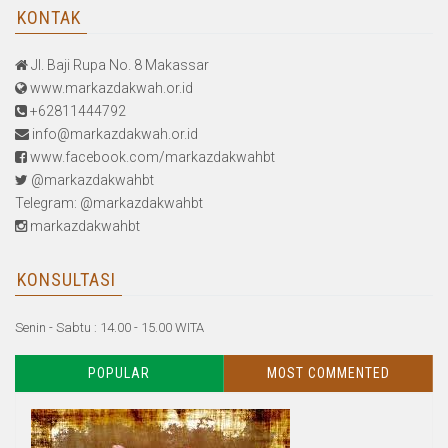
KONTAK
Jl. Baji Rupa No. 8 Makassar
www.markazdakwah.or.id
+62811444792
info@markazdakwah.or.id
www.facebook.com/markazdakwahbt
@markazdakwahbt
Telegram: @markazdakwahbt
markazdakwahbt
KONSULTASI
Senin - Sabtu : 14.00 - 15.00 WITA
POPULAR
MOST COMMENTED