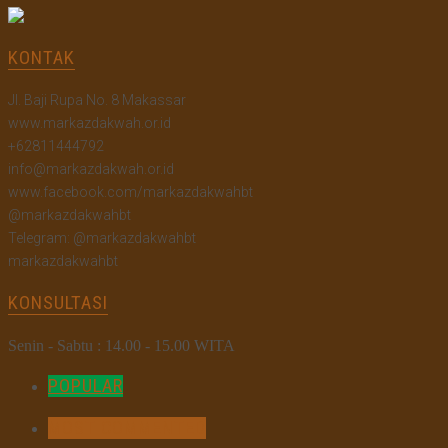
KONTAK
Jl. Baji Rupa No. 8 Makassar
www.markazdakwah.or.id
+62811444792
info@markazdakwah.or.id
www.facebook.com/markazdakwahbt
@markazdakwahbt
Telegram: @markazdakwahbt
markazdakwahbt
KONSULTASI
Senin - Sabtu : 14.00 - 15.00 WITA
POPULAR
MOST COMMENTED