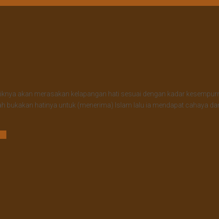
knya akan merasakan kelapangan hati sesuai dengan kadar kesempurnaan, 
شرح  “Maka apakah orang yang Allah bukakan hatinya untuk (menerima) Islam lalu ia men
ti