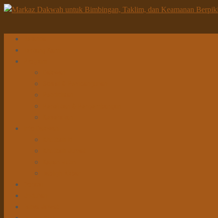
Beranda
Tentang Kami
Program
Dakwah
Sosial & Pembangunan
Pendidikan
Penelitian & Pengembangan
Kesehatan
Info Dakwah
Khutbah Id
Khutbah Jumat
Kajian Rutin
Tabligh Akbar
Donasi
Unduhan
Tanya Jawab