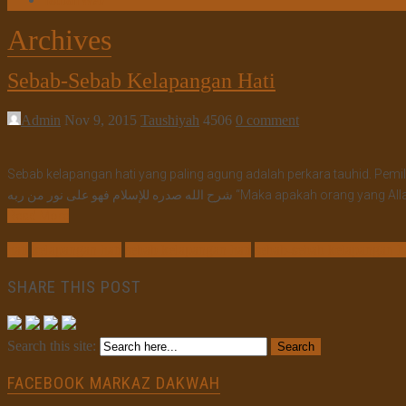
Tautan Web
Archives
Sebab-Sebab Kelapangan Hati
Admin
Nov 9, 2015
Taushiyah
4506
0 comment
Sebab kelapangan hati yang paling agung adalah perkara tauhid. Pemili
الله صدره للإسلام فهو على نور من ربه
Read More
hati
kelapangan hati
sebab kelapangan hati
sebab-sebab kelapangan ha
SHARE THIS POST
Search this site:
FACEBOOK MARKAZ DAKWAH