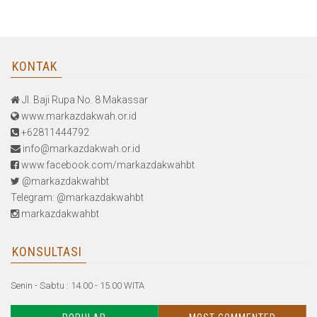
KONTAK
Jl. Baji Rupa No. 8 Makassar
www.markazdakwah.or.id
+62811444792
info@markazdakwah.or.id
www.facebook.com/markazdakwahbt
@markazdakwahbt
Telegram: @markazdakwahbt
markazdakwahbt
KONSULTASI
Senin - Sabtu : 14.00 - 15.00 WITA