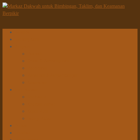
Beranda
Tentang Kami
Program
Dakwah
Sosial & Pembangunan
Pendidikan
Penelitian & Pengembangan
Kesehatan
Info Dakwah
Khutbah Id
Khutbah Jumat
Kajian Rutin
Tabligh Akbar
Donasi
Unduhan