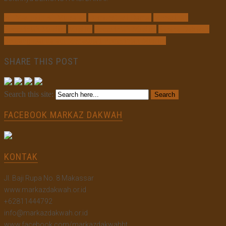
Al-Masholih Al-Mursalah
Demonstrasi Damai
Menasihati
Pemerintah Muslim
Muslim
Pemerintah Muslim
Sarana Dakwah
Seorang Dai dalam Menasihati Pemerintah Muslim
SHARE THIS POST
Search this site:
FACEBOOK MARKAZ DAKWAH
KONTAK
Jl. Baji Rupa No. 8 Makassar
www.markazdakwah.or.id
+62811444792
info@markazdakwah.or.id
www.facebook.com/markazdakwahbt