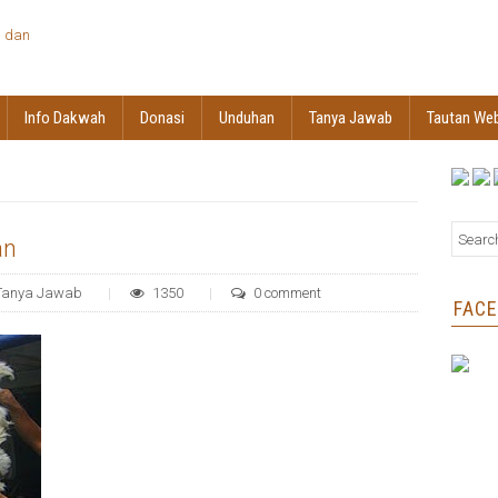
Info Dakwah
Donasi
Unduhan
Tanya Jawab
Tautan We
an
Tanya Jawab
1350
0 comment
FAC