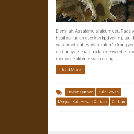
Bismillah, Assalamu’allaikum ust.. Pada 
hasil penjualan dberikan kpd yatim pia
warahmatullahi wabarakatuh 1 Orang yang
qurbannya, sebab ia telah menyembelih he
memberi kulit itu kepada orang…
Read More
Hewan Qurban
Kulit Hewan
Menjual Kulit Hewan Qurban
Qurban