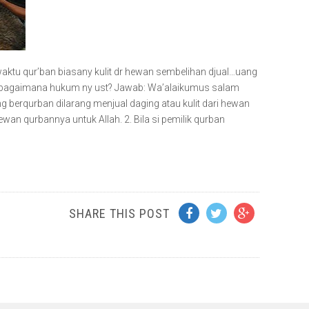
waktu qur’ban biasany kulit dr hewan sembelihan djual…uang
tu…bagaimana hukum ny ust? Jawab: Wa’alaikumus salam
 berqurban dilarang menjual daging atau kulit dari hewan
wan qurbannya untuk Allah. 2. Bila si pemilik qurban
SHARE THIS POST