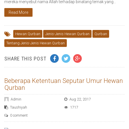
mereka menyebut nama Allah terhadap binatang ternak yang…
Read More
Hewan Qurban
Jenis-Jenis Hewan Qurban
Qurban
Tentang Jenis-Jenis Hewan Qurban
SHARE THIS POST
Beberapa Ketentuan Seputar Umur Hewan
Qurban
Admin
Aug 22, 2017
Taushiyah
1717
0 comment