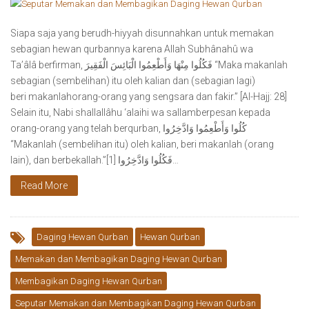
Siapa saja yang berudh-hiyyah disunnahkan untuk memakan
sebagian hewan qurbannya karena Allah Subhânahû wa
Ta’âlâ berfirman, فَكُلُوا مِنْهَا وَأَطْعِمُوا الْبَائِسَ الْفَقِيرَ “Maka makanlah
sebagian (sembelihan) itu oleh kalian dan (sebagian lagi)
beri makanlahorang-orang yang sengsara dan fakir.” [Al-Hajj: 28]
Selain itu, Nabi shallallâhu ‘alaihi wa sallamberpesan kepada
orang-orang yang telah berqurban, كُلُوا وَأَطْعِمُوا وَادَّخِرُوا
“Makanlah (sembelihan itu) oleh kalian, beri makanlah (orang
lain), dan berbekallah.”[1] فَكُلُوا وَادَّخِرُوا…
Read More
Daging Hewan Qurban
Hewan Qurban
Memakan dan Membagikan Daging Hewan Qurban
Membagikan Daging Hewan Qurban
Seputar Memakan dan Membagikan Daging Hewan Qurban