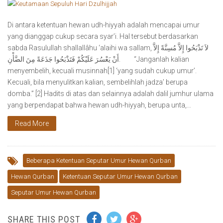
Di antara ketentuan hewan udh-hiyyah adalah mencapai umur
yang dianggap cukup secara syar’i. Hal tersebut berdasarkan
sabda Rasulullah shallallâhu ‘alaihi wa sallam, لاَ تَذْبَحُوا إِلاَّ مُسِنَّةً إِلاَّ
أَنْ يَعْسُرَ عَلَيْكُمْ فَتَذْبَحُوا جَذَعَةً مِنَ الضَّأْنِ. “Janganlah kalian
menyembelih, kecuali musinnah[1] ‘yang sudah cukup umur’.
Kecuali, bila menyulitkan kalian, sembelihlah jadza’ berupa
domba.” [2] Hadits di atas dan selainnya adalah dalil jumhur ulama
yang berpendapat bahwa hewan udh-hiyyah, berupa unta,…
Read More
Beberapa Ketentuan Seputar Umur Hewan Qurban
Hewan Qurban
Ketentuan Seputar Umur Hewan Qurban
Seputar Umur Hewan Qurban
SHARE THIS POST