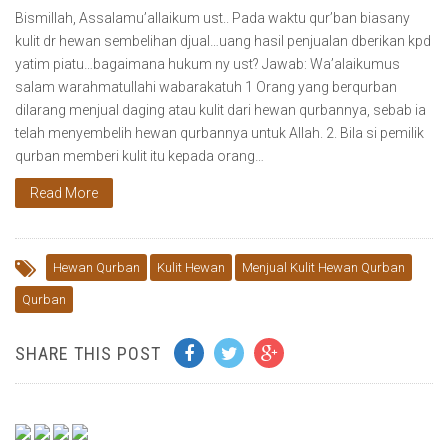
Bismillah, Assalamu’allaikum ust.. Pada waktu qur’ban biasany
kulit dr hewan sembelihan djual…uang hasil penjualan dberikan kpd
yatim piatu…bagaimana hukum ny ust? Jawab: Wa’alaikumus
salam warahmatullahi wabarakatuh 1 Orang yang berqurban
dilarang menjual daging atau kulit dari hewan qurbannya, sebab ia
telah menyembelih hewan qurbannya untuk Allah. 2. Bila si pemilik
qurban memberi kulit itu kepada orang…
Read More
Hewan Qurban
Kulit Hewan
Menjual Kulit Hewan Qurban
Qurban
SHARE THIS POST